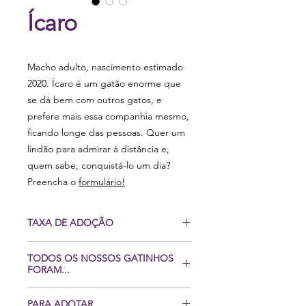
Ícaro
Macho adulto, nascimento estimado
2020. Ícaro é um gatão enorme que
se dá bem com outros gatos, e
prefere mais essa companhia mesmo,
ficando longe das pessoas. Quer um
lindão para admirar à distância e,
quem sabe, conquistá-lo um dia?
Preencha o
formulário!
TAXA DE ADOÇÃO
Cobramos uma taxa de adoção de R$
TODOS OS NOSSOS GATINHOS
295,00, que nos ajuda de maneira
FORAM...
simbólica a dar continuidade ao
trabalho de preparação dos próximos
Castrados, vacinados, vermifugados,
PARA ADOTAR
animaizinhos que serão resgatados.