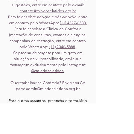
sugestões, entre em contato pelo e-mail:
contato@miadoselatidos.org.br
Para falar sobre adoção e pós-adoção, entre
em contato pelo WhatsApp:
(11) ‎4327-6330.
Para falar sobre a Clínica da Confraria
(marcação de consultas, exames e cirurgias,
campanhas de castração, entre em contato
pelo WhatsApp:
(11) 2346-5888
.
Se precisa de resgate para um gato em
situação de vulnerabilidade, envie sua
mensagem exclusivamente pelo Instagram:
@cmiadoselatidos
.
Quer trabalhar na Confraria? Envie seu CV
para:
admin@miadoselatidos.org.br
Para outros assuntos, preencha o formulário
abaixo:
Para solicitar resgate ou acolhimento de animal,
NÃO PREENCHA ESTE FORMULÁRIO
.
Clique aqui e fale conosco via direct no
Instagram
.
Pedidos recebidos pelo canal