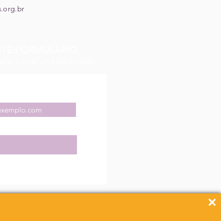
.org.br
STE FORMULÁRIO
.
elo canal inadequado