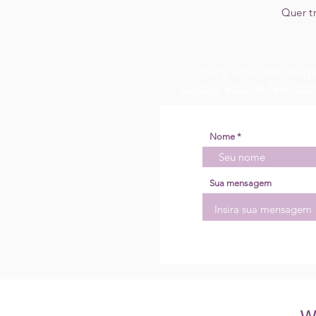
Quer t
Para solicitar res
Clique aqui e fale co
Nome
Sua mensagem