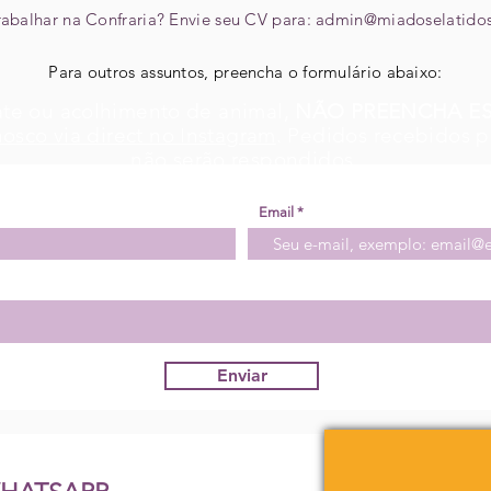
rabalhar na Confraria? Envie seu CV para:
admin@miadoselatidos
Para outros assuntos, preencha o formulário abaixo:
gate ou acolhimento de animal,
NÃO PREENCHA E
nosco via direct no Instagram
.
Pedidos recebidos p
não serão respondidos.
Email
Enviar