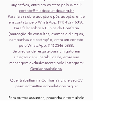
sugestões, entre em contato pelo e-mail:
contato@miadoselatidos.org.br
Para falar sobre adoção e pós-adoção, entre
em contato pelo WhatsApp:
(11) ‎4327-6330.
Para falar sobre a Clínica da Confraria
(marcação de consultas, exames e cirurgias,
campanhas de castração, entre em contato
pelo WhatsApp:
(11) 2346-5888
.
Se precisa de resgate para um gato em
situação de vulnerabilidade, envie sua
mensagem exclusivamente pelo Instagram:
@cmiadoselatidos
.
Quer trabalhar na Confraria? Envie seu CV
para:
admin@miadoselatidos.org.br
Para outros assuntos, preencha o formulário
abaixo:
Para solicitar resgate ou acolhimento de animal,
NÃO PREENCHA ESTE FORMULÁRIO
.
Clique aqui e fale conosco via direct no
Instagram
.
Pedidos recebidos pelo canal