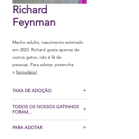
Richard
Feynman
Macho adulto, nascimento estimado
em 2023. Richard gosta apenas de
outros gatos, não é fã de
pessoas. Para adotar, preencha
o
formulário!
TAXA DE ADOÇÃO
Cobramos uma taxa de adoção de R$
TODOS OS NOSSOS GATINHOS
295,00, que nos ajuda de maneira
FORAM...
simbólica a dar continuidade ao
trabalho de preparação dos próximos
Castrados, vacinados, vermifugados,
PARA ADOTAR
animaizinhos que serão resgatados.
tratados contra ectoparasitas, fizeram
exame de sangue para detecção da