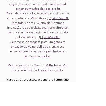
sugestões, entre em contato pelo e-mail:
contato@miadoselatidos.org.br
Para falar sobre adoção e pós-adoção, entre
em contato pelo WhatsApp:
(11) ‎4327-6330.
Para falar sobre a Clínica da Confraria
(marcação de consultas, exames e cirurgias,
campanhas de castração, entre em contato
pelo WhatsApp:
(11) 2346-5888
.
Se precisa de resgate para um gato em
situação de vulnerabilidade, envie sua
mensagem exclusivamente pelo Instagram:
@cmiadoselatidos
.
Quer trabalhar na Confraria? Envie seu CV
para:
admin@miadoselatidos.org.br
Para outros assuntos, preencha o formulário
abaixo:
Para solicitar resgate ou acolhimento de animal,
NÃO PREENCHA ESTE FORMULÁRIO
.
Clique aqui e fale conosco via direct no
Instagram
.
Pedidos recebidos pelo canal