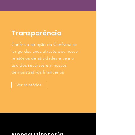
Transparência
Confira a atuação da Confraria ao
longo dos anos através dos nosso
relatórios de atividades e veja o
uso dos recursos em nossos
demonstrativos financeiros
Ver relatórios
Nossa Diretoria