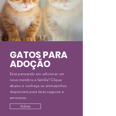
GATOS PARA
ADOÇÃO
Está pensando em adicionar um
novo membro à família? Clique
abaixo e conheça os animaizinhos
disponíveis para lares seguros e
amorosos.
Adote