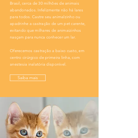
Brasil, cerca de 30 milhões de animais
abandonados. Infelizmente não há lares
para todos. Castre seu animalzinho ou
apadrinhe a castração de um pet carente,
evitando que milhares de animaizinhos
nasçam para nunca conhecer um lar.
Oferecemos castração a baixo custo, em
centro cirúrgico de primeira linha, com
anestesia inalatória disponível.
Saiba mais