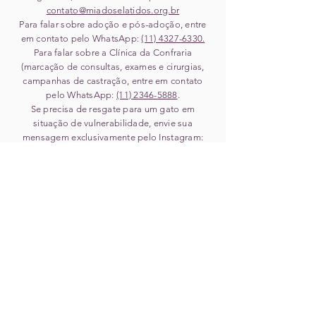
contato@miadoselatidos.org.br
Para falar sobre adoção e pós-adoção, entre
em contato pelo WhatsApp:
(11) ‎4327-6330.
Para falar sobre a Clínica da Confraria
(marcação de consultas, exames e cirurgias,
campanhas de castração, entre em contato
pelo WhatsApp:
(11) 2346-5888
.
Se precisa de resgate para um gato em
situação de vulnerabilidade, envie sua
mensagem exclusivamente pelo Instagram:
@cmiadoselatidos
.
Quer trabalhar na Confraria? Envie seu CV
para:
admin@miadoselatidos.org.br
Para outros assuntos, preencha o formulário
abaixo:
Para solicitar resgate ou acolhimento de animal,
NÃO PREENCHA ESTE FORMULÁRIO
.
Clique aqui e fale conosco via direct no
Instagram
.
Pedidos recebidos pelo canal
inadequado não serão respondidos.