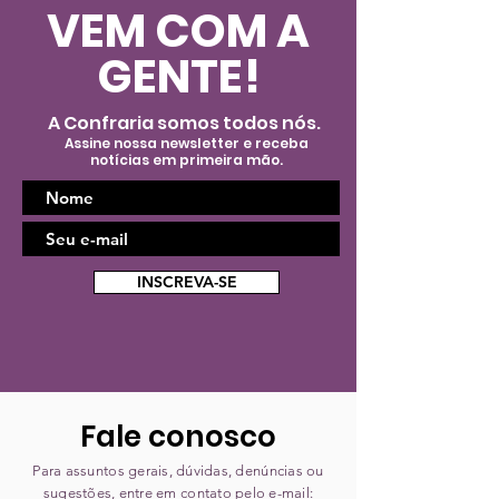
CNT
VEM COM A
GENTE!
A Confraria somos todos nós.
Assine nossa newsletter e receba
notícias em primeira mão.
INSCREVA-SE
Fale conosco
Para assuntos gerais, dúvidas, denúncias ou
sugestões, entre em contato pelo e-mail: