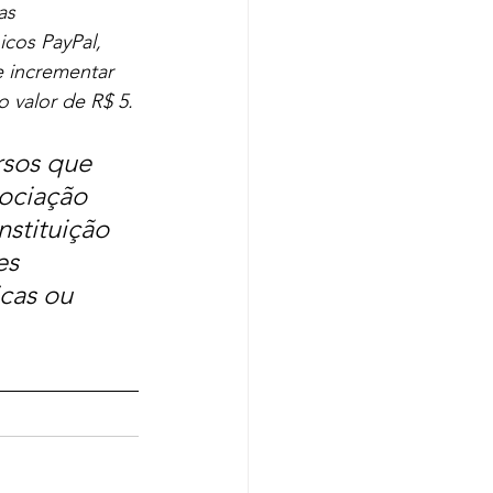
as 
cos PayPal, 
 incrementar 
 valor de R$ 5.
rsos que 
ociação 
stituição 
es 
cas ou 