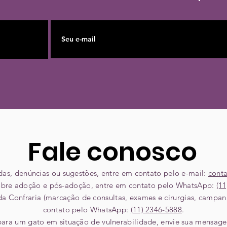
Fale conosco
idas, denúncias ou sugestões, entre em contato pelo e-mail:
cont
sobre adoção e pós-adoção, entre em contato pelo WhatsApp:
(11
 da Confraria (marcação de consultas, exames e cirurgias, campa
contato pelo WhatsApp:
(11) 2346-5888
.
 para um gato em situação de vulnerabilidade, envie sua mensag