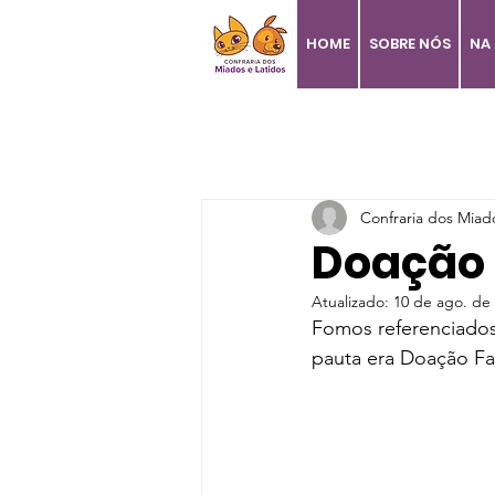
HOME
SOBRE NÓS
NA 
Confraria dos Miad
Doação F
Atualizado:
10 de ago. de
Fomos referenciados
pauta era Doação Fac