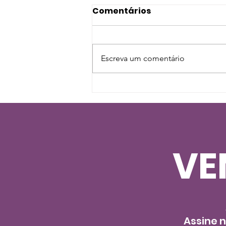
Comentários
Escreva um comentário
Socialização de Gatos:
Confraria no Jornal da
Tarde, da TV Cultura
VE
Assine 