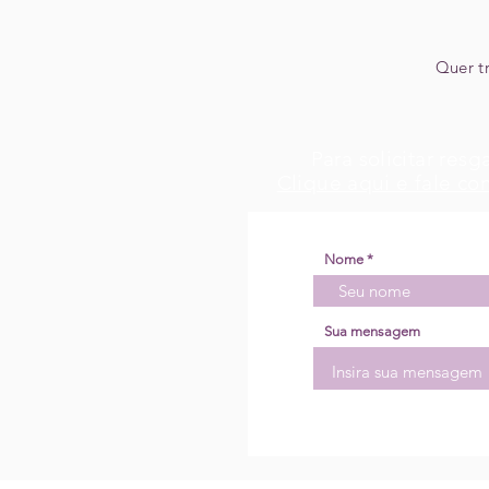
Quer t
Para solicitar res
Clique aqui e fale co
Nome
Sua mensagem