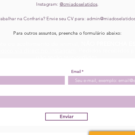
Instagram:
@cmiadoselatidos
.
rabalhar na Confraria? Envie seu CV para:
admin@miadoselatidos
Para outros assuntos, preencha o formulário abaixo:
gate ou acolhimento de animal,
NÃO PREENCHA E
nosco via direct no Instagram
.
Pedidos recebidos p
não serão respondidos.
Email
Enviar