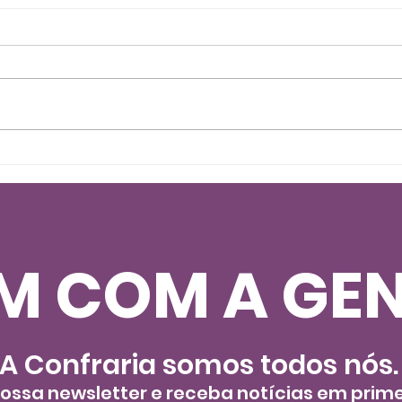
Adoção e Socialização
Enc
de Gatos: Confraria no
aba
CNT Jornal, da Rede CNT
faz
M COM A GEN
A Confraria somos todos nós
nossa newsletter e receba notícias em prim