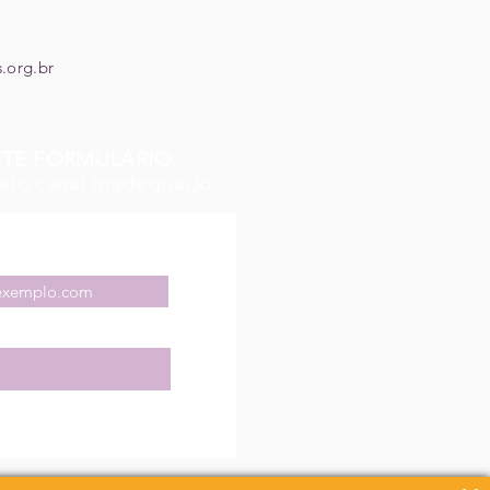
.org.br
STE FORMULÁRIO
.
elo canal inadequado