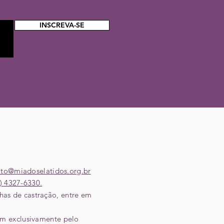
INSCREVA-SE
ato@miadoselatidos.org.br
) ‎4327-6330.
nhas de castração, entre em
em exclusivamente pelo